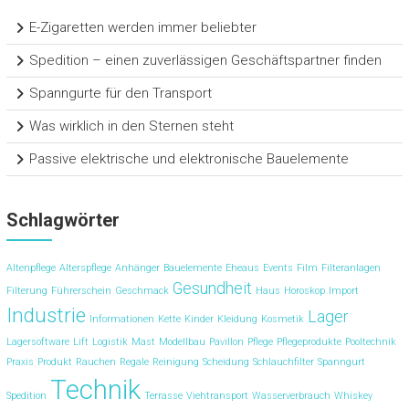
E-Zigaretten werden immer beliebter
Spedition – einen zuverlässigen Geschäftspartner finden
Spanngurte für den Transport
Was wirklich in den Sternen steht
Passive elektrische und elektronische Bauelemente
Schlagwörter
Altenpflege
Alterspflege
Anhänger
Bauelemente
Eheaus
Events
Film
Filteranlagen
Gesundheit
Filterung
Führerschein
Geschmack
Haus
Horoskop
Import
Industrie
Lager
Informationen
Kette
Kinder
Kleidung
Kosmetik
Lagersoftware
Lift
Logistik
Mast
Modellbau
Pavillon
Pflege
Pflegeprodukte
Pooltechnik
Praxis
Produkt
Rauchen
Regale
Reinigung
Scheidung
Schlauchfilter
Spanngurt
Technik
Spedition
Terrasse
Viehtransport
Wasserverbrauch
Whiskey