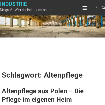
Zum
INDUSTRIE
Inhalt
Die große Welt der Industriebranche
springen
Schlagwort: Altenpflege
Altenpflege aus Polen – Die
Pflege im eigenen Heim