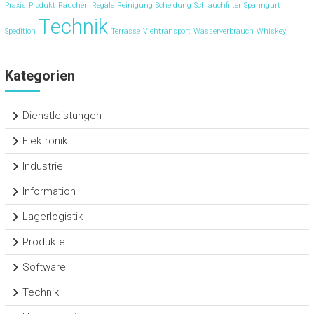
Praxis
Produkt
Rauchen
Regale
Reinigung
Scheidung
Schlauchfilter
Spanngurt
Technik
Spedition
Terrasse
Viehtransport
Wasserverbrauch
Whiskey
Kategorien
Dienstleistungen
Elektronik
Industrie
Information
Lagerlogistik
Produkte
Software
Technik