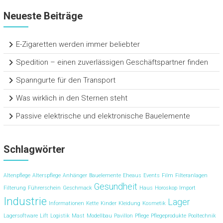
Neueste Beiträge
E-Zigaretten werden immer beliebter
Spedition – einen zuverlässigen Geschäftspartner finden
Spanngurte für den Transport
Was wirklich in den Sternen steht
Passive elektrische und elektronische Bauelemente
Schlagwörter
Altenpflege
Alterspflege
Anhänger
Bauelemente
Eheaus
Events
Film
Filteranlagen
Gesundheit
Filterung
Führerschein
Geschmack
Haus
Horoskop
Import
Industrie
Lager
Informationen
Kette
Kinder
Kleidung
Kosmetik
Lagersoftware
Lift
Logistik
Mast
Modellbau
Pavillon
Pflege
Pflegeprodukte
Pooltechnik