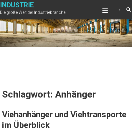
Zum
INDUSTRIE
Inhalt
Die große Welt der Industriebranche
springen
Schlagwort: Anhänger
Viehanhänger und Viehtransporte
im Überblick