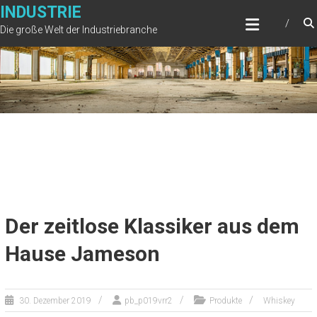
Zum
INDUSTRIE
Inhalt
Die große Welt der Industriebranche
springen
Der zeitlose Klassiker aus dem
Hause Jameson
30. Dezember 2019
pb_p019vrr2
Produkte
Whiskey