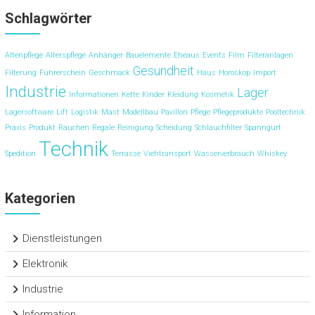
Schlagwörter
Altenpflege
Alterspflege
Anhänger
Bauelemente
Eheaus
Events
Film
Filteranlagen
Gesundheit
Filterung
Führerschein
Geschmack
Haus
Horoskop
Import
Industrie
Lager
Informationen
Kette
Kinder
Kleidung
Kosmetik
Lagersoftware
Lift
Logistik
Mast
Modellbau
Pavillon
Pflege
Pflegeprodukte
Pooltechnik
Praxis
Produkt
Rauchen
Regale
Reinigung
Scheidung
Schlauchfilter
Spanngurt
Technik
Spedition
Terrasse
Viehtransport
Wasserverbrauch
Whiskey
Kategorien
Dienstleistungen
Elektronik
Industrie
Information