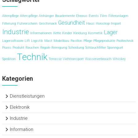
Altenpflege
Alterspflege
Anhänger
Bauelemente
Eheaus
Events
Film
Filteranlagen
Gesundheit
Filterung
Führerschein
Geschmack
Haus
Horoskop
Import
Industrie
Lager
Informationen
Kette
Kinder
Kleidung
Kosmetik
Lagersoftware
Lift
Logistik
Mast
Modellbau
Pavillon
Pflege
Pflegeprodukte
Pooltechnik
Praxis
Produkt
Rauchen
Regale
Reinigung
Scheidung
Schlauchfilter
Spanngurt
Technik
Spedition
Terrasse
Viehtransport
Wasserverbrauch
Whiskey
Kategorien
Dienstleistungen
Elektronik
Industrie
Information