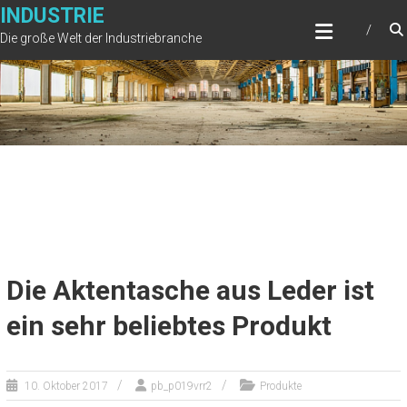
Zum
INDUSTRIE
Inhalt
Die große Welt der Industriebranche
springen
Die Aktentasche aus Leder ist
ein sehr beliebtes Produkt
10. Oktober 2017
pb_p019vrr2
Produkte