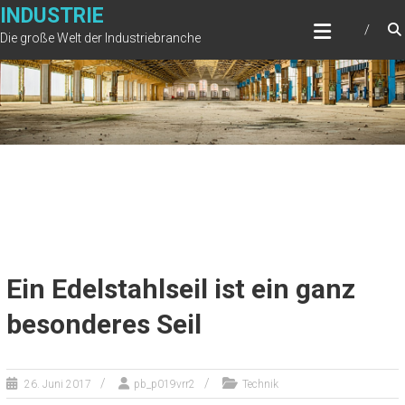
Zum
INDUSTRIE
Inhalt
Die große Welt der Industriebranche
springen
Ein Edelstahlseil ist ein ganz
besonderes Seil
26. Juni 2017
pb_p019vrr2
Technik