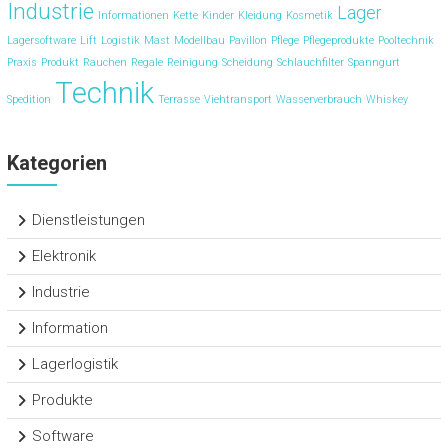
Industrie
Lager
Informationen
Kette
Kinder
Kleidung
Kosmetik
Lagersoftware
Lift
Logistik
Mast
Modellbau
Pavillon
Pflege
Pflegeprodukte
Pooltechnik
Praxis
Produkt
Rauchen
Regale
Reinigung
Scheidung
Schlauchfilter
Spanngurt
Technik
Spedition
Terrasse
Viehtransport
Wasserverbrauch
Whiskey
Kategorien
Dienstleistungen
Elektronik
Industrie
Information
Lagerlogistik
Produkte
Software