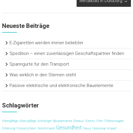
Metallbau in Duisburg
→
Neueste Beiträge
E-Zigaretten werden immer beliebter
Spedition – einen zuverlässigen Geschäftspartner finden
Spanngurte für den Transport
Was wirklich in den Sternen steht
Passive elektrische und elektronische Bauelemente
Schlagwörter
Altenpflege
Alterspflege
Anhänger
Bauelemente
Eheaus
Events
Film
Filteranlagen
Gesundheit
Filterung
Führerschein
Geschmack
Haus
Horoskop
Import