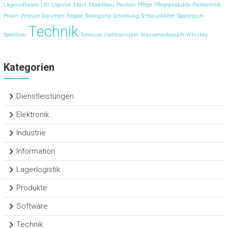
Lagersoftware
Lift
Logistik
Mast
Modellbau
Pavillon
Pflege
Pflegeprodukte
Pooltechnik
Praxis
Produkt
Rauchen
Regale
Reinigung
Scheidung
Schlauchfilter
Spanngurt
Technik
Spedition
Terrasse
Viehtransport
Wasserverbrauch
Whiskey
Kategorien
Dienstleistungen
Elektronik
Industrie
Information
Lagerlogistik
Produkte
Software
Technik