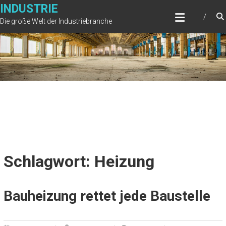
Zum
INDUSTRIE
Inhalt
Die große Welt der Industriebranche
springen
Schlagwort: Heizung
Bauheizung rettet jede Baustelle