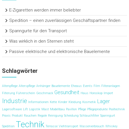
E-Zigaretten werden immer beliebter
Spedition – einen zuverlässigen Geschäftspartner finden
Spanngurte für den Transport
Was wirklich in den Sternen steht
Passive elektrische und elektronische Bauelemente
Schlagwörter
Altenpflege
Alterspflege
Anhänger
Bauelemente
Eheaus
Events
Film
Filteranlagen
Gesundheit
Filterung
Führerschein
Geschmack
Haus
Horoskop
Import
Industrie
Lager
Informationen
Kette
Kinder
Kleidung
Kosmetik
Lagersoftware
Lift
Logistik
Mast
Modellbau
Pavillon
Pflege
Pflegeprodukte
Pooltechnik
Praxis
Produkt
Rauchen
Regale
Reinigung
Scheidung
Schlauchfilter
Spanngurt
Technik
Spedition
Terrasse
Viehtransport
Wasserverbrauch
Whiskey