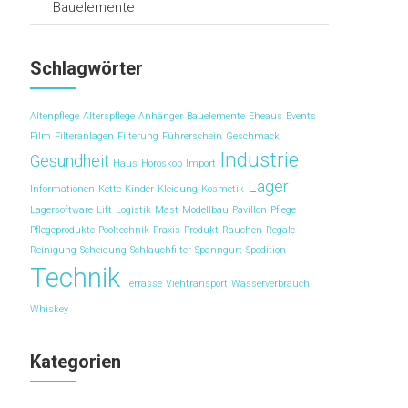
Bauelemente
Schlagwörter
Altenpflege
Alterspflege
Anhänger
Bauelemente
Eheaus
Events
Film
Filteranlagen
Filterung
Führerschein
Geschmack
Industrie
Gesundheit
Haus
Horoskop
Import
Lager
Informationen
Kette
Kinder
Kleidung
Kosmetik
Lagersoftware
Lift
Logistik
Mast
Modellbau
Pavillon
Pflege
Pflegeprodukte
Pooltechnik
Praxis
Produkt
Rauchen
Regale
Reinigung
Scheidung
Schlauchfilter
Spanngurt
Spedition
Technik
Terrasse
Viehtransport
Wasserverbrauch
Whiskey
Kategorien