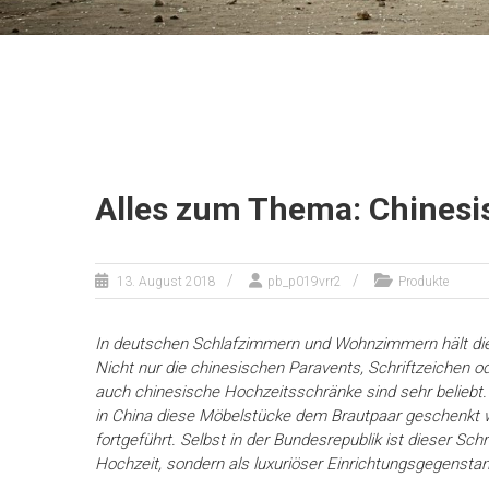
Alles zum Thema: Chinesi
13. August 2018
pb_p019vrr2
Produkte
In deutschen Schlafzimmern und Wohnzimmern hält die
Nicht nur die chinesischen Paravents, Schriftzeichen o
auch chinesische Hochzeitsschränke sind sehr beliebt. 
in China diese Möbelstücke dem Brautpaar geschenkt we
fortgeführt. Selbst in der Bundesrepublik ist dieser S
Hochzeit, sondern als luxuriöser Einrichtungsgegenstand