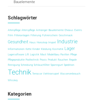
Bauelemente
Schlagwörter
Altenpflege
Alterspflege
Anhänger
Bauelemente
Eheaus
Events
Film
Filteranlagen
Filterung
Führerschein
Geschmack
Industrie
Gesundheit
Haus
Horoskop
Import
Lager
Informationen
Kette
Kinder
Kleidung
Kosmetik
Lagersoftware
Lift
Logistik
Mast
Modellbau
Pavillon
Pflege
Pflegeprodukte
Pooltechnik
Praxis
Produkt
Rauchen
Regale
Reinigung
Scheidung
Schlauchfilter
Spanngurt
Spedition
Technik
Terrasse
Viehtransport
Wasserverbrauch
Whiskey
Kategorien