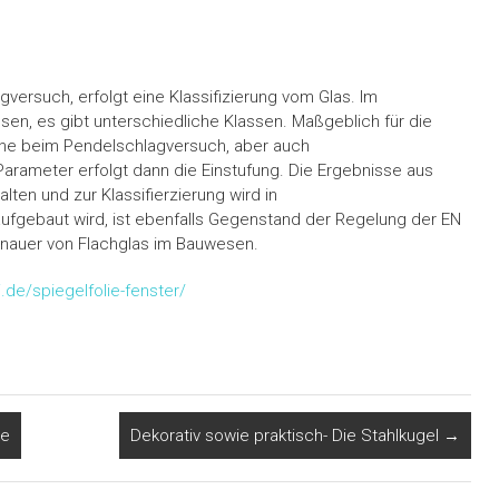
ersuch, erfolgt eine Klassifizierung vom Glas. Im
n, es gibt unterschiedliche Klassen. Maßgeblich für die
lhöhe beim Pendelschlagversuch, aber auch
arameter erfolgt dann die Einstufung. Die Ergebnisse aus
en und zur Klassifierzierung wird in
aufgebaut wird, ist ebenfalls Gegenstand der Regelung der EN
 genauer von Flachglas im Bauwesen.
de/spiegelfolie-fenster/
ke
Dekorativ sowie praktisch- Die Stahlkugel
→