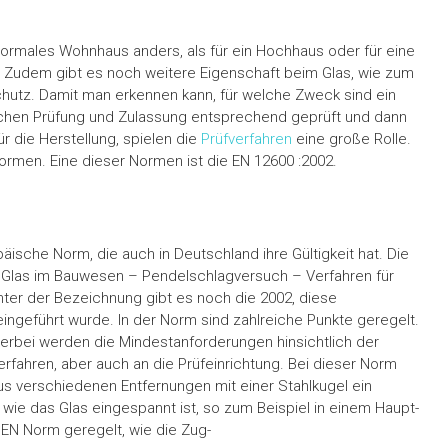
n normales Wohnhaus anders, als für ein Hochhaus oder für eine
. Zudem gibt es noch weitere Eigenschaft beim Glas, wie zum
hutz. Damit man erkennen kann, für welche Zweck sind ein
lichen Prüfung und Zulassung entsprechend geprüft und dann
ür die Herstellung, spielen die
Prüfverfahren
eine große Rolle.
ormen. Eine dieser Normen ist die EN 12600 :2002.
äische Norm, die auch in Deutschland ihre Gültigkeit hat. Die
: Glas im Bauwesen – Pendelschlagversuch – Verfahren für
inter der Bezeichnung gibt es noch die 2002, diese
ingeführt wurde. In der Norm sind zahlreiche Punkte geregelt.
ierbei werden die Mindestanforderungen hinsichtlich der
erfahren, aber auch an die Prüfeinrichtung. Bei dieser Norm
s verschiedenen Entfernungen mit einer Stahlkugel ein
wie das Glas eingespannt ist, so zum Beispiel in einem Haupt-
EN Norm geregelt, wie die Zug-