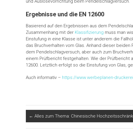
und Auslösevorrichtung beim Pendelschlagversuch.
Ergebnisse und die EN 12600
Basierend auf den Ergebnissen aus dem Pendelschlagv
Zusammenhang mit der
Klassifizierung
muss man wisse
Einstufung in eine Klasse ist unter anderem die Fal
das Bruchverhalten vom Glas. Anhand dieser beiden P
dem Pendelschlagversuch, aber auch zum Bruchverhalt
einem Prüfbericht festgehalten. Wie der Prüfbericht 
12600. Letztlich erfolgt so die Einstufung von Glas,
Auch informativ –
https://www.werbeplanen-druckerei.
←
Alles zum Thema: Chinesische Hochzeitsschrän